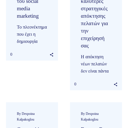
του social
καλύτερες
media
στρατηγικές
marketing
απόκτησης
πελατών για
Το πλεονέκτημα
την
που έχει η
επιχείρησή
δημιουργία
σας
περιεχομένου
0
στα social media
Η απόκτηση
είναι ότι
νέων πελατών
βοηθάει τις
δεν είναι πάντα
εταιρείες να
εύκολη
αυξήσουν το
0
διαδικασία.
κοινό τους…
Ειδικά, εάν
πρόκειται για
μία νέα
επιχείρηση ή για
By Despoina
By Despoina
Kalpakoglou
Kalpakoglou
μία ήδη…