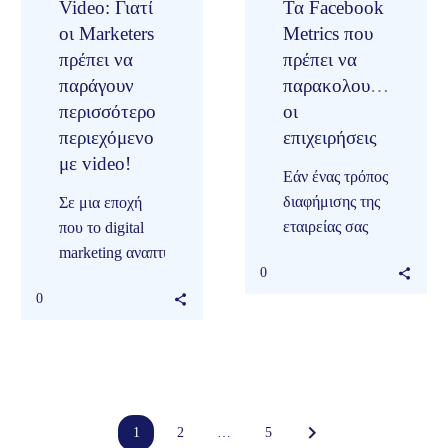
είναι απλό. Για
Video: Γιατί
Τα Facebook
πόσο…
οι Marketers
Metrics που
πρέπει να
πρέπει να
παράγουν
παρακολουθούν
περισσότερο
οι
περιεχόμενο
επιχειρήσεις
με video!
Εάν ένας τρόπος
διαφήμισης της
Σε μια εποχή
εταιρείας σας
που το digital
είναι μέσω
marketing αναπτύσσεται
0
Facebook, θα
ραγδαία, κάθε
0
πρέπει να
επιχείρηση
παρακολουθείτε
επιδιώκει να
την
βρει νέους
δραστηριότητα
τρόπους και
της Facebook
μεθόδους να
page σας….
προβάλλει τα
1
2
…
5