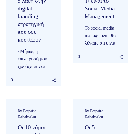
5 λάθη στην
Τι είναι το
digital
Social Media
branding
Management
στρατηγική
Το social media
που σου
management, θα
κοστίζουν
λέγαμε ότι είναι
η διαχείριση μιας
«Μήπως η
0
ολοκληρωμένης στρατηγικ
επιχείρησή μου
media. Ωστόσο,
χρειάζεται νέα
η διαχείριση
ιστοσελίδα;
0
των social
Πιστεύεις ότι
media,
ένας
περιλαμβάνει
λογαριασμός
κάτι
στο Instagram
περισσότερο…
θα βοηθούσε;»
By Despoina
By Despoina
Kalpakoglou
Kalpakoglou
Αν απευθύνεις
συχνά στους
Οι 10 νόμοι
Οι 5
άλλους…