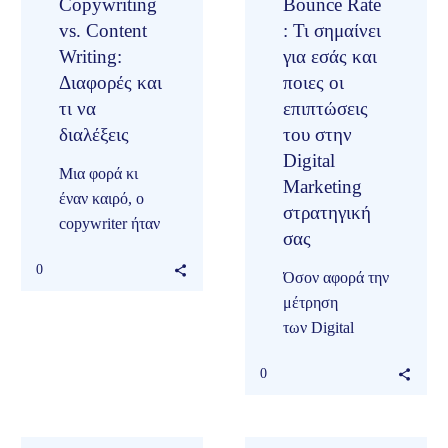
Copywriting
Bounce Rate
vs. Content
: Τι σημαίνει
Writing:
για εσάς και
Διαφορές και
ποιες οι
τι να
επιπτώσεις
διαλέξεις
του στην
Digital
Μια φορά κι
Marketing
έναν καιρό, ο
στρατηγική
copywriter ήταν
σας
αυτός στον
0
οποίο πήγαιναν
Όσον αφορά την
όλοι οι
μέτρηση
εργαζόμενοι του
των Digital
marketing όταν
Marketing πρακτικών
χρειάζονταν
0
σας, ο όρος
ένα…
bounce rate
τείνει να είναι