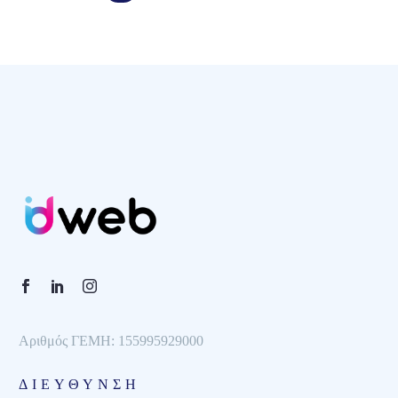
προϊόντα…
Αριθμός ΓΕΜΗ: 155995929000
ΔΙΕΥΘΥΝΣΗ