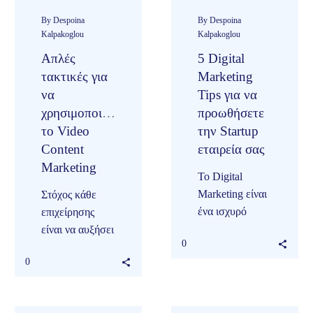
μια από τις πιο
μυστηριώδεις
By Despoina
By Despoina
Kalpakoglou
Kalpakoglou
μετρήσεις….
Απλές
5 Digital
τακτικές για
Marketing
να
Tips για να
χρησιμοποιήσεις
προωθήσετε
το Video
την Startup
Content
εταιρεία σας
Marketing
Το Digital
Marketing είναι
Στόχος κάθε
ένα ισχυρό
επιχείρησης
εργαλείο και
είναι να αυξήσει
0
μπορεί να
τις πωλήσεις και
0
συμβάλλει
τα κέρδη της.
δυναμικά στην
Υπάρχουν
online παρουσία
πολλές και