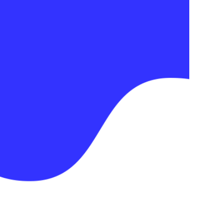
Υποστήριξη
Προσφέρουμε συνεχή
υποστήριξη για την ομαλή
λειτουργία και ανάπτυξη των
εφαρμογών σας.