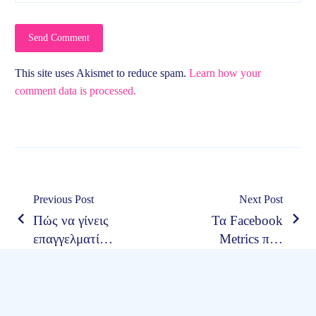
Send Comment
This site uses Akismet to reduce spam.
Learn how your
comment data is processed.
Πλοήγηση
Previous Post
Next Post
Πώς να γίνεις
Τα Facebook
άρθρων
επαγγελματίας
Metrics που
digital marketer
πρέπει να
παρακολουθούν
οι επιχειρήσεις