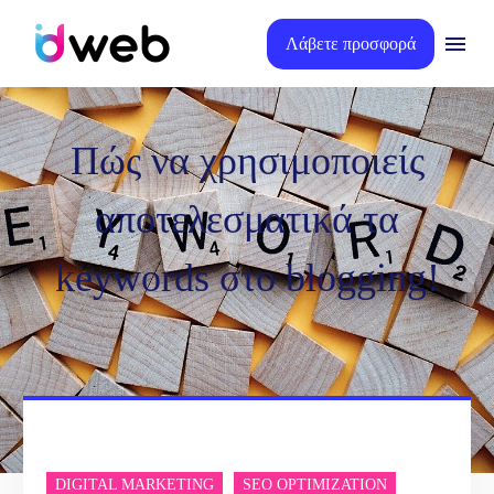
Λάβετε προσφορά
Πώς να χρησιμοποιείς
αποτελεσματικά τα
keywords στο blogging!
DIGITAL MARKETING
SEO OPTIMIZATION